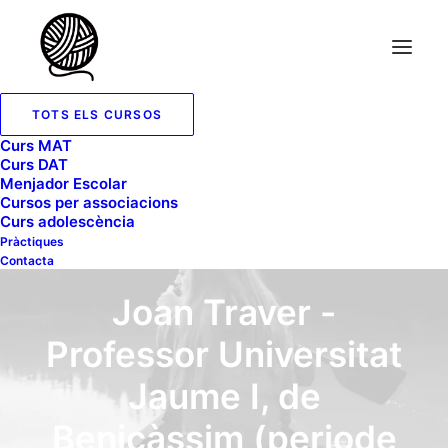
TOTS ELS CURSOS
Curs MAT
Curs DAT
Menjador Escolar
Cursos per associacions
Curs adolescència
Pràctiques
Contacta
Joan Traver -
Professor Universitat
Jaume I, de
Benicàssim (periode