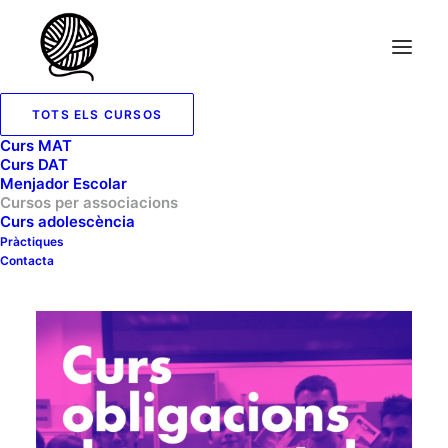
TOTS ELS CURSOS
Curs MAT
Curs DAT
FORMACIÓ PERMANENT
Menjador Escolar
Cursos per associacions
Cursos per a juntes directives
Curs adolescència
d'associacions
Pràctiques
Contacta