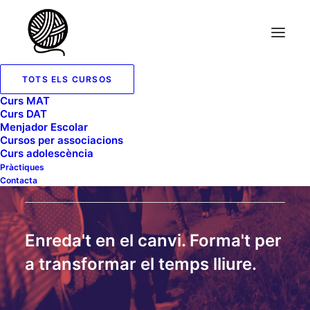
TOTS ELS CURSOS
Curs MAT
Curs DAT
Menjador Escolar
Cursos per associacions
ESCOLA D’ANIMACIÓ JUVENIL
Curs adolescència
A CASTELLÓ
Pràctiques
Contacta
Enreda't en el canvi. Forma't per
a transformar el temps lliure.